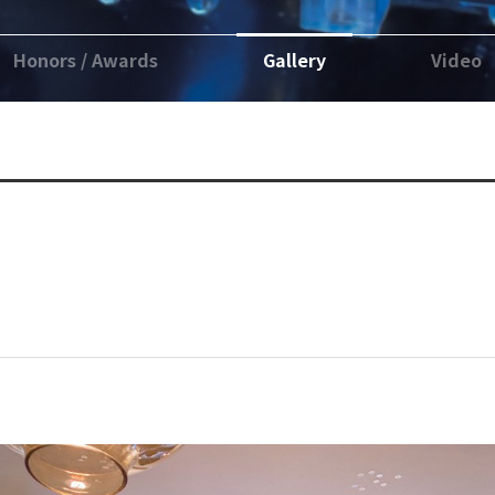
Honors / Awards
Gallery
Video