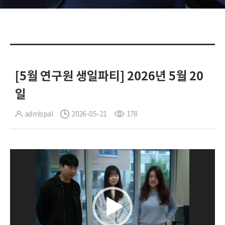
[5월 연구원 생일파티] 2026년 5월 20
일
admbpal
2026-05-21
178
비
디
오
플
레
이