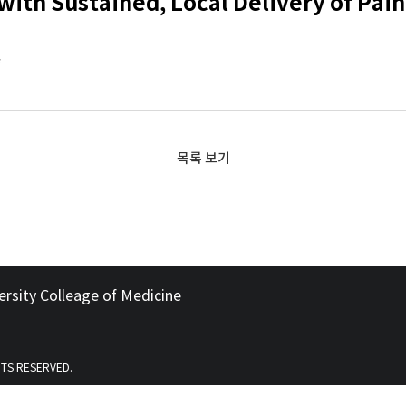
ith Sustained, Local Delivery of Pain
*
목록 보기
ersity Colleage of Medicine
HTS RESERVED.