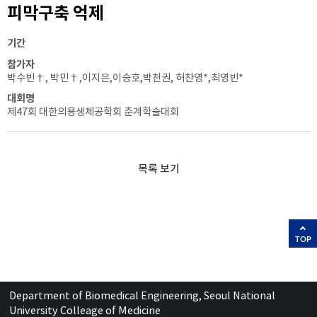
피막구축 억제
기간
참가자
박수빈†, 박민†,이지은,이승호,박천권, 허찬영*,최영빈*
대회명
제47회 대한의용생체공학회 춘계학술대회
목록 보기
TOP
Department of Biomedical Engineering, Seoul National
University Colleage of Medicine