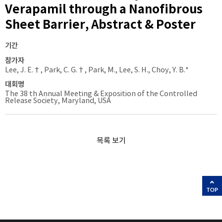
Verapamil through a Nanofibrous
Sheet Barrier, Abstract & Poster
기간
참가자
Lee, J. E.†, Park, C. G.†, Park, M., Lee, S. H., Choy, Y. B.*
대회명
The 38 th Annual Meeting & Exposition of the Controlled
Release Society, Maryland, USA
목록 보기
TOP