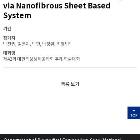
via Nanofibrous Sheet Based
System
기간
참가자
박천권, 김은지, 박민, 박정환, 최영빈*
대회명
제42회 대한의용생체공학회 추계 학술대회
목록 보기
TOP