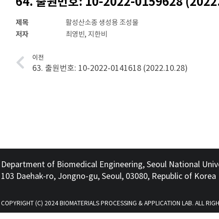
64. 출원번호: 10-2022-0159628 (2022.
제목
활성산소종 생성용 조성물
저자
최영빈, 지한비
이전
63. 출원번호: 10-2022-0141618 (2022.10.28)
Department of Biomedical Engineering, Seoul National Univ
103 Daehak-ro, Jongno-gu, Seoul, 03080, Republic of Korea
COPYRIGHT (C) 2024 BIOMATERIALS PROCESSING & APPLICATION LAB. ALL RIG