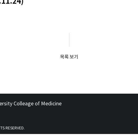
11.24)
목록 보기
ersity Colleage of Medicine
HTS RESERVED.